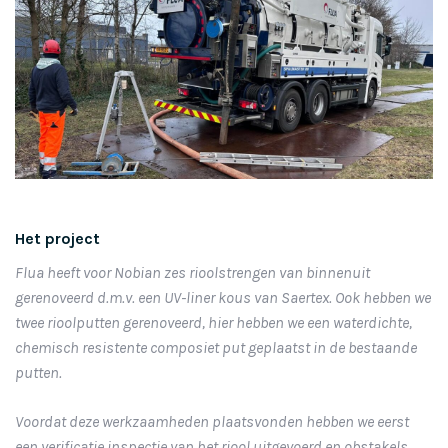
Het project
Flua heeft voor Nobian zes rioolstrengen van binnenuit
gerenoveerd d.m.v. een UV-liner kous van Saertex. Ook hebben we
twee rioolputten gerenoveerd, hier hebben we een waterdichte,
chemisch resistente composiet put geplaatst in de bestaande
putten.
Voordat deze werkzaamheden plaatsvonden hebben we eerst
een verificatie inspectie van het riool uitgevoerd en obstakels