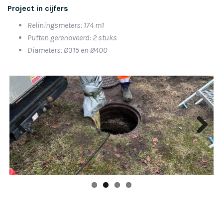
Project in cijfers
Reliningsmeters: 174 m1
Putten gerenoveerd: 2 stuks
Diameters: Ø315 en Ø400
Previous
Next