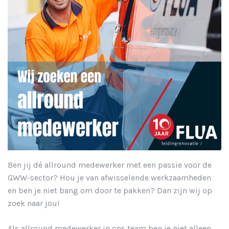
Ben jij dé allround medewerker met een passie voor de
GWW-sector? Hou je van afwisselende werkzaamheden
en ben je niet bang om door te pakken? Dan zijn wij op
zoek naar jou!
Als allround medewerker in ons team ben je niet alleen